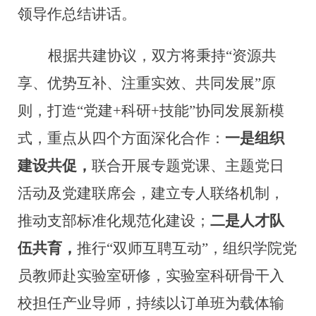
领导作总结讲话
。
根据
共建协议，双方将
秉持
“资源共
享、优势互补、注重实效、共同发展”原
则，打造“党建+科研+技能”协同发展新模
式，
重点从四个
方面深化合作：
一是组织
建设共促，
联合开展专题党课、主题党日
活动
及
党建联席会，建立专人联络机制，
推动支部标准化规范化建设；
二是人才队
伍共育，
推行“双师互聘互动”，
组织
学院党
员教师赴实验室研修，实验室科研骨干入
校担任产业导师，持续以订单班为载体输