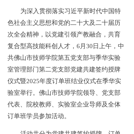
为深入贯彻落实习近平新时代中国特
色社会主义思想
和
党的二十大及二十届
历
次
全会精神，以党建
引领
产教融合
，
共育
复合型高技能科创人才，6月30日上午，中
共佛山市技师学院第五党支部与季华实验
室管理部门第二党支部党建共建签约授牌
仪式暨2025年度订单班结业仪式在季华实
验室举
行
。
佛山市技师学院领导
、党
支部
代表、院校教师、实验室企业导师及全体
订单班学员
参加活动
。
活动
共分为
党建共建签约授牌、订单