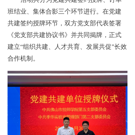
班结业、集体合影
三个环节进行。在
党建
共建签约授牌
环节
，双方党支部
代表
签署
《党支部共建协议书》并
共同
揭牌，
正式
建立
“组织共建、人才共育、发展共促”长效
合作机制。