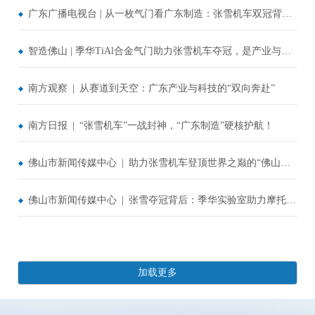
广东广播电视台 | 从一枚气门看广东制造：张雪机车双冠背后“看不见的技术”
智造佛山 | 季华TiAl合金气门助力张雪机车夺冠，是产业与科技互促双强的缩影
南方观察 | 从赛道到天空：广东产业与科技的“双向奔赴”
南方日报 | “张雪机车”一战封神，“广东制造”硬核护航！
佛山市新闻传媒中心 | 助力张雪机车登顶世界之巅的“佛山气门”，是如何“炼”成的？
佛山市新闻传媒中心 | 张雪夺冠背后：季华实验室助力摩托车领跑世界顶级赛道的“气门”
加载更多